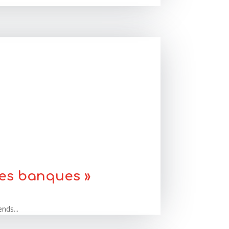
les banques »
nds...