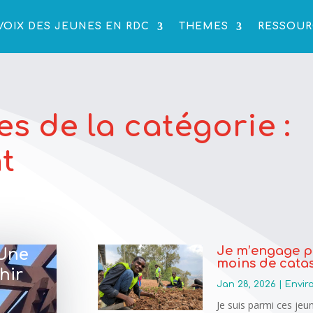
VOIX DES JEUNES EN RDC
THEMES
RESSOUR
es de la catégorie :
t
Je m’engage po
 Une
moins de catas
hir
Jan 28, 2026
|
Envi
Je suis parmi ces jeu