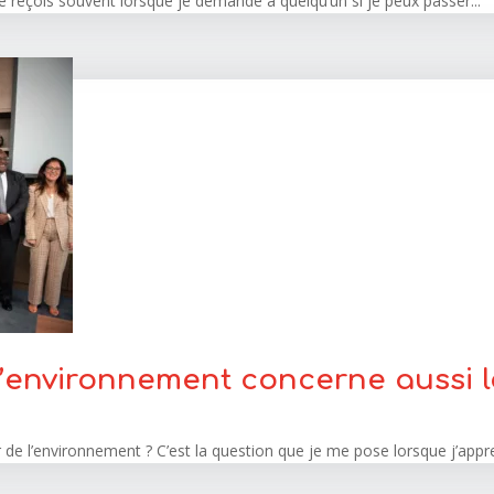
je reçois souvent lorsque je demande à quelqu’un si je peux passer...
L’environnement concerne aussi 
e l’environnement ? C’est la question que je me pose lorsque j’appre