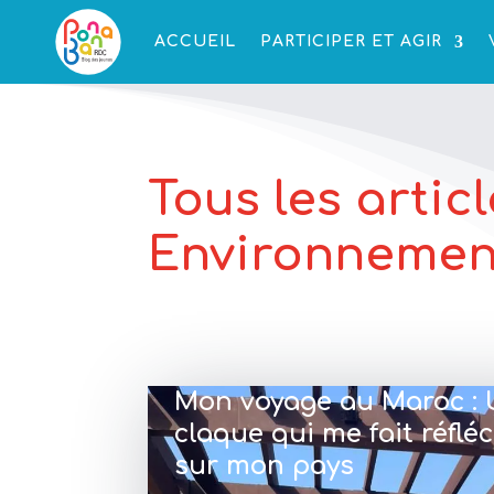
ACCUEIL
PARTICIPER ET AGIR
Tous les articl
Environnemen
Mon voyage au Maroc :
claque qui me fait réfléc
sur mon pays