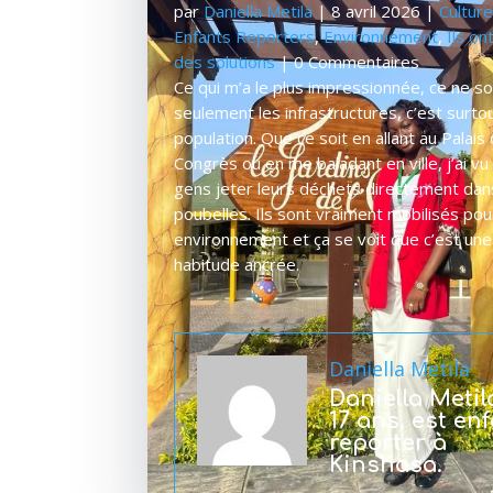
par
Daniella Metila
|
8 avril 2026
|
Cultur
Enfants Reporters
,
Environnement
,
Ils on
des solutions
| 0 Commentaires
Ce qui m’a le plus impressionnée, ce ne s
seulement les infrastructures, c’est surtou
population. Que ce soit en allant au Palais
Congrès ou en me baladant en ville, j’ai vu
gens jeter leurs déchets directement dan
poubelles. Ils sont vraiment mobilisés pou
environnement et ça se voit que c’est une
habitude ancrée.
Daniella Metila
Daniella Metil
17 ans, est en
reporter à
Kinshasa.