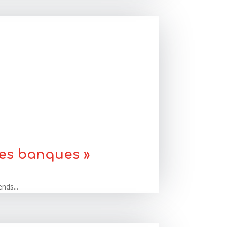
les banques »
nds...