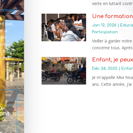
e
,
verte en luttant contr
t trouvé
Une formation
ont pas
Jan 12, 2026
|
Educa
t la
Participation
 des
Veiller à garder notr
 les
concerne tous. Après 
s les
r leur
Enfant, je peu
Déc 24, 2025
|
Enfan
Je m'appelle Mivi Nsa
ans. Cette année, j’ai 
a,
fant