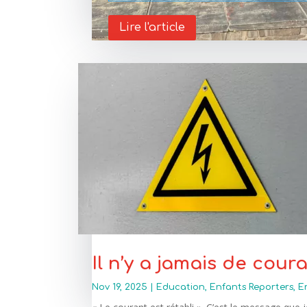
Lire l'article
Il n’y a jamais de cou
Nov 19, 2025
|
Education
,
Enfants Reporters
,
E