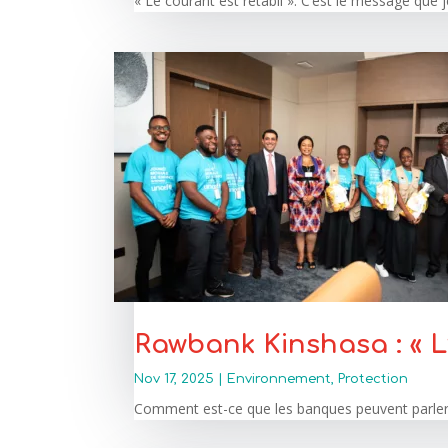
« Le courant est rétabli ». C’est le message que 
Rawbank Kinshasa : « 
Nov 17, 2025
|
Environnement
,
Protection
Comment est-ce que les banques peuvent parler d