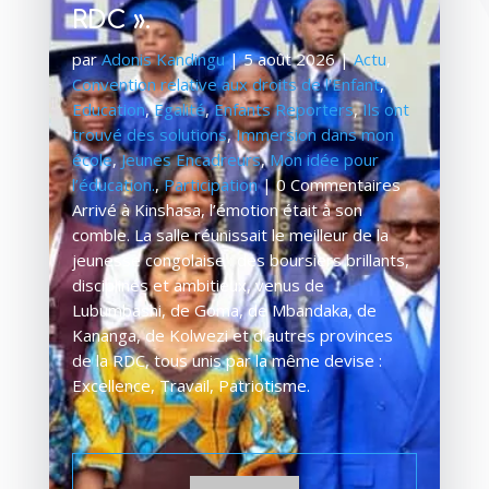
RDC ».
par
Adonis Kandingu
|
5 août 2026
|
Actu
,
Convention relative aux droits de l'Enfant
,
Education
,
Egalité
,
Enfants Reporters
,
Ils ont
trouvé des solutions
,
Immersion dans mon
école
,
Jeunes Encadreurs
,
Mon idée pour
l’éducation.
,
Participation
| 0 Commentaires
Arrivé à Kinshasa, l’émotion était à son
comble. La salle réunissait le meilleur de la
jeunesse congolaise : des boursiers brillants,
disciplinés et ambitieux, venus de
Lubumbashi, de Goma, de Mbandaka, de
Kananga, de Kolwezi et d’autres provinces
de la RDC, tous unis par la même devise :
Excellence, Travail, Patriotisme.