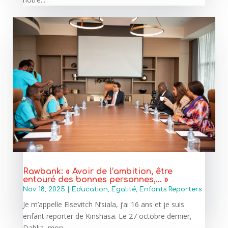
Rawbank: « Avoir de l’ambition, être
entouré des bonnes personnes,… »
Nov 18, 2025
|
Education
,
Egalité
,
Enfants Reporters
Je m’appelle Elsevitch N’siala, j’ai 16 ans et je suis
enfant reporter de Kinshasa. Le 27 octobre dernier,
Dahlia, mon...