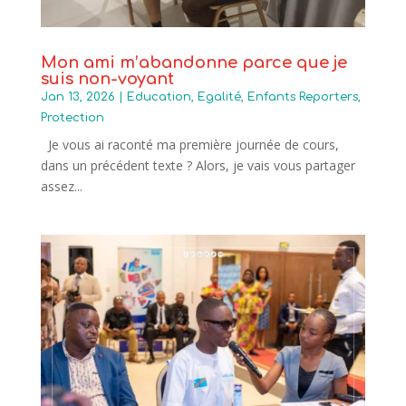
Mon ami m’abandonne parce que je
suis non-voyant
Jan 13, 2026
|
Education
,
Egalité
,
Enfants Reporters
,
Protection
Je vous ai raconté ma première journée de cours,
dans un précédent texte ? Alors, je vais vous partager
assez...