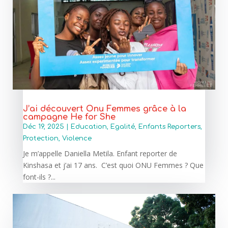
J’ai découvert Onu Femmes grâce à la
campagne He for She
Déc 19, 2025
|
Education
,
Egalité
,
Enfants Reporters
,
Protection
,
Violence
Je m’appelle Daniella Metila. Enfant reporter de
Kinshasa et j’ai 17 ans. C’est quoi ONU Femmes ? Que
font-ils ?...