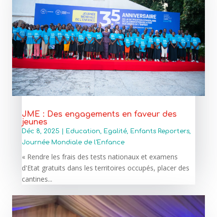
JME : Des engagements en faveur des
jeunes
Déc 8, 2025
|
Education
,
Egalité
,
Enfants Reporters
,
Journée Mondiale de l'Enfance
« Rendre les frais des tests nationaux et examens
d'Etat gratuits dans les territoires occupés, placer des
cantines...