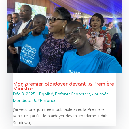
Mon premier plaidoyer devant la Première
Ministre
Déc 3, 2025
|
Egalité
,
Enfants Reporters
,
Journée
Mondiale de l'Enfance
J’ai vécu une journée inoubliable avec la Première
Ministre. J’ai fait le plaidoyer devant madame Judith
Suminwa,...