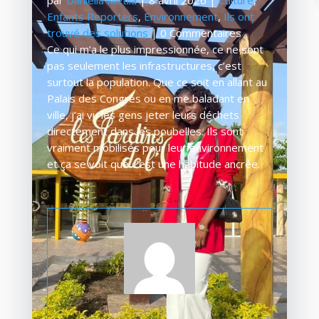
Enfants Reporters
,
Environnement
,
Ils ont
trouvé des solutions
| 0 Commentaires
Ce qui m’a le plus impressionnée, ce ne sont
pas seulement les infrastructures, c’est
surtout la population. Que ce soit en allant au
Palais des Congrès ou en me baladant en
ville, j’ai vu les gens jeter leurs déchets
directement dans les poubelles. Ils sont
vraiment mobilisés pour leur environnement
et ça se voit que c’est une habitude ancrée.