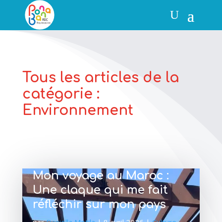
Tous les articles de la
catégorie :
Environnement
Mon voyage au Maroc :
Une claque qui me fait
réfléchir sur mon pays
par
Daniella Metila
|
8 avril 2026
|
Culture
,