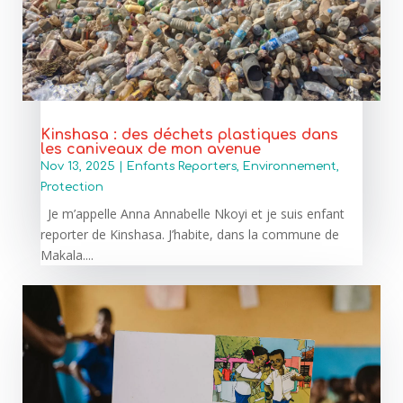
Kinshasa : des déchets plastiques dans
les caniveaux de mon avenue
Nov 13, 2025
|
Enfants Reporters
,
Environnement
,
Protection
Je m’appelle Anna Annabelle Nkoyi et je suis enfant
reporter de Kinshasa. J’habite, dans la commune de
Makala....