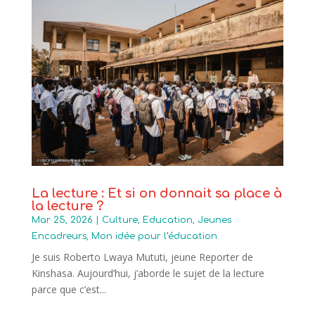
La lecture : Et si on donnait sa place à
la lecture ?
Mar 25, 2026
|
Culture
,
Education
,
Jeunes
Encadreurs
,
Mon idée pour l’éducation.
Je suis Roberto Lwaya Mututi, jeune Reporter de
Kinshasa. Aujourd’hui, j’aborde le sujet de la lecture
parce que c’est...