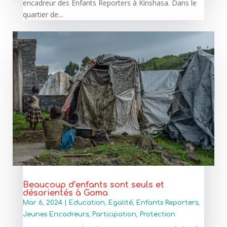
encadreur des Enfants Reporters à Kinshasa. Dans le
quartier de...
Beaucoup d’enfants sont seuls et
désorientés à Goma
Mar 6, 2024
|
Education
,
Egalité
,
Enfants Reporters
,
Jeunes Encadreurs
,
Participation
,
Protection