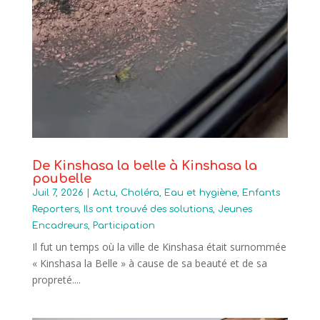
De Kinshasa la belle à Kinshasa la
poubelle
Juil 7, 2026
|
Actu
,
Choléra
,
Eau et hygiène
,
Enfants
Reporters
,
Ils ont trouvé des solutions
,
Jeunes
Encadreurs
,
Participation
Il fut un temps où la ville de Kinshasa était surnommée
« Kinshasa la Belle » à cause de sa beauté et de sa
propreté....