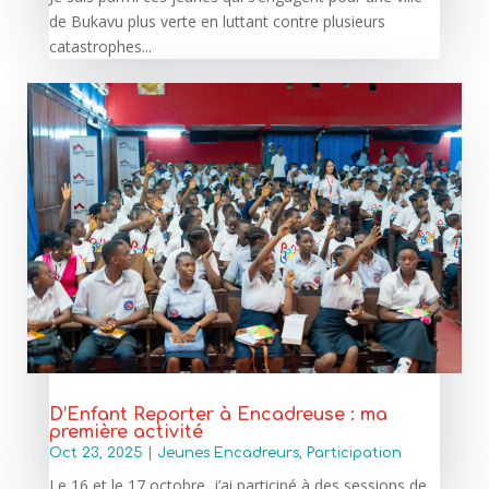
de Bukavu plus verte en luttant contre plusieurs
catastrophes...
D’Enfant Reporter à Encadreuse : ma
première activité
Oct 23, 2025
|
Jeunes Encadreurs
,
Participation
Le 16 et le 17 octobre, j’ai participé à des sessions de