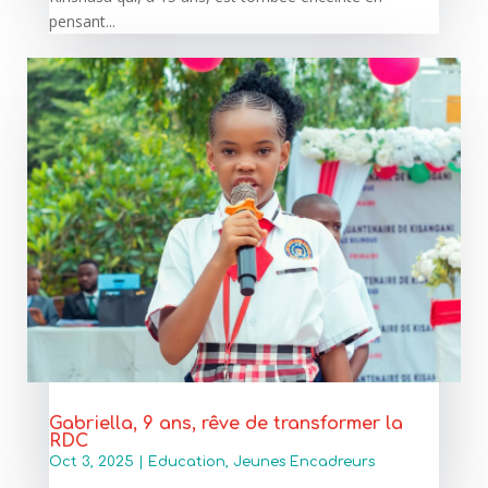
pensant...
Gabriella, 9 ans, rêve de transformer la
RDC
Oct 3, 2025
|
Education
,
Jeunes Encadreurs