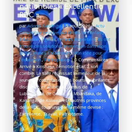
nationales « Excellentia
RDC ».
par
Adonis Kandingu
|
5 août 2026
|
Actu
,
Convention relative aux droits de l'Enfant
,
Education
,
Egalité
,
Enfants Reporters
,
Ils ont
trouvé des solutions
,
Immersion dans mon
école
,
Jeunes Encadreurs
,
Mon idée pour
l’éducation.
,
Participation
| 0 Commentaires
Arrivé à Kinshasa, l’émotion était à son
comble. La salle réunissait le meilleur de la
jeunesse congolaise : des boursiers brillants,
disciplinés et ambitieux, venus de
Lubumbashi, de Goma, de Mbandaka, de
Kananga, de Kolwezi et d’autres provinces
de la RDC, tous unis par la même devise :
Excellence, Travail, Patriotisme.