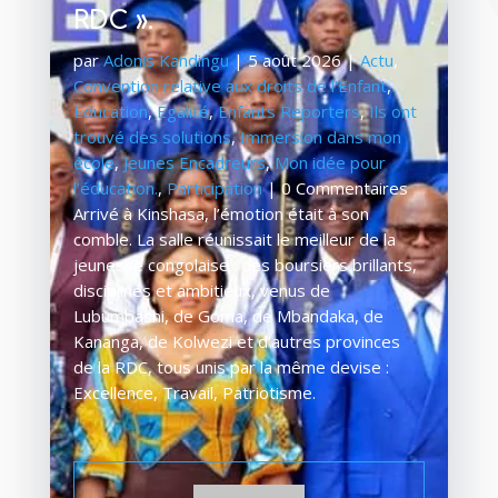
RDC ».
par
Adonis Kandingu
|
5 août 2026
|
Actu
,
Convention relative aux droits de l'Enfant
,
Education
,
Egalité
,
Enfants Reporters
,
Ils ont
trouvé des solutions
,
Immersion dans mon
école
,
Jeunes Encadreurs
,
Mon idée pour
l’éducation.
,
Participation
| 0 Commentaires
Arrivé à Kinshasa, l’émotion était à son
comble. La salle réunissait le meilleur de la
jeunesse congolaise : des boursiers brillants,
disciplinés et ambitieux, venus de
Lubumbashi, de Goma, de Mbandaka, de
Kananga, de Kolwezi et d’autres provinces
de la RDC, tous unis par la même devise :
Excellence, Travail, Patriotisme.