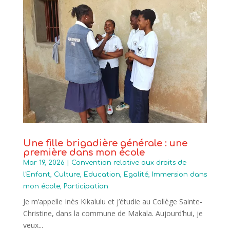
Une fille brigadière générale : une
première dans mon école
Mar 19, 2026
|
Convention relative aux droits de
l'Enfant
,
Culture
,
Education
,
Egalité
,
Immersion dans
mon école
,
Participation
Je m’appelle Inès Kikalulu et j’étudie au Collège Sainte-
Christine, dans la commune de Makala. Aujourd’hui, je
veux...