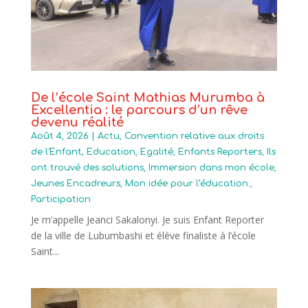
De l’école Saint Mathias Murumba à
Excellentia : le parcours d’un rêve
devenu réalité
Août 4, 2026
|
Actu
,
Convention relative aux droits
de l'Enfant
,
Education
,
Egalité
,
Enfants Reporters
,
Ils
ont trouvé des solutions
,
Immersion dans mon école
,
Jeunes Encadreurs
,
Mon idée pour l’éducation.
,
Participation
Je m’appelle Jeanci Sakalonyi. Je suis Enfant Reporter
de la ville de Lubumbashi et élève finaliste à l’école
Saint...