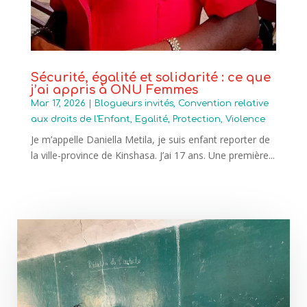
Sécurité, égalité et solidarité : ce que
j’ai appris à ONU Femmes
Mar 17, 2026
|
Blogueurs invités
,
Convention relative
aux droits de l'Enfant
,
Egalité
,
Protection
,
Violence
Je m’appelle Daniella Metila, je suis enfant reporter de
la ville-province de Kinshasa. J’ai 17 ans. Une première...