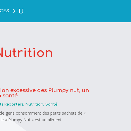
CES
Nutrition
on excessive des Plumpy nut, un
a santé
ts Reporters
,
Nutrition
,
Santé
de gens consomment des petits sachets de «
 le « Plumpy Nut » est un aliment...