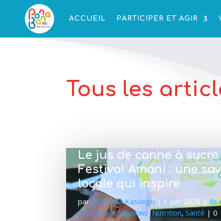
ACCUEIL
PARTICIPER ET AGIR
Tous les artic
Le jus de canne à sucre
Festival Amani : une sa
locale qui inspire
par
Dieumela Kasongo
|
1 juin 2026
|
Ils
trouvé des solutions
,
Nutrition
,
Santé
| 0