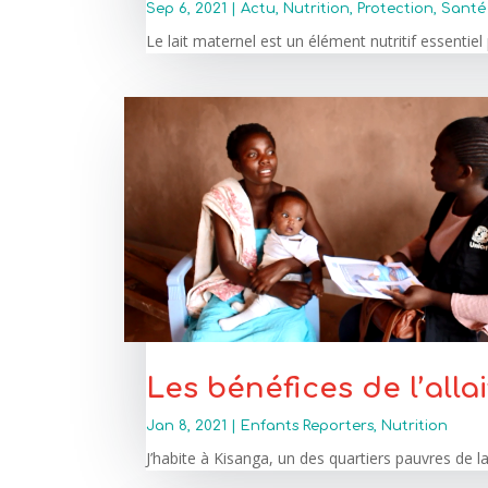
Sep 6, 2021
|
Actu
,
Nutrition
,
Protection
,
Santé
Le lait maternel est un élément nutritif essentie
Les bénéfices de l’alla
Jan 8, 2021
|
Enfants Reporters
,
Nutrition
J’habite à Kisanga, un des quartiers pauvres de