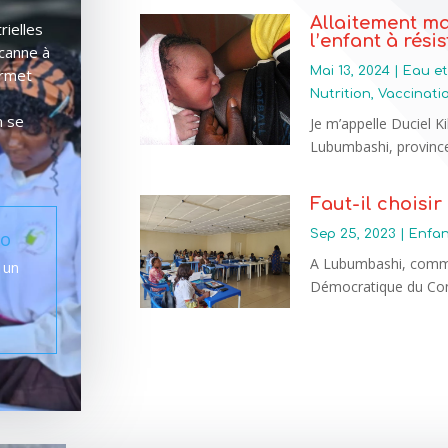
Allaitement ma
rielles
l’enfant à rési
 canne à
Mai 13, 2024
|
Eau et
ermet
Nutrition
,
Vaccinati
n se
Je m’appelle Duciel K
Lubumbashi, province 
Faut-il choisir 
go
Sep 25, 2023
|
Enfan
A Lubumbashi, comme 
 un
Démocratique du Con