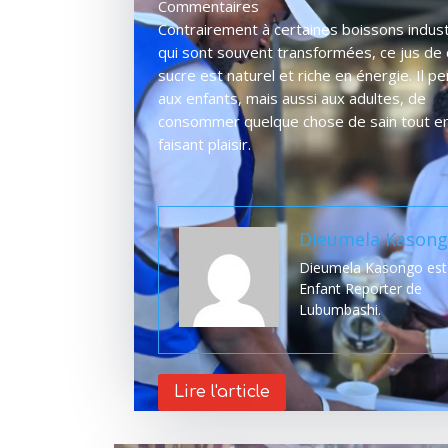
Commentaires
Contrairement à certaines boissons indust
qui sont souvent transformées, ce jus de
sucre est naturel et riche en énergie. Il p
aux enfants, mais aussi aux adultes, de
consommer quelque chose de sain tout e
faisant plaisir.
Dieumela Kason
Dieumela Kasongo est
Enfant Reporter de
Lubumbashi.
Lire l'article