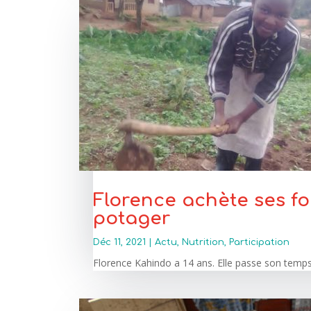
Florence achète ses fou
potager
Déc 11, 2021
|
Actu
,
Nutrition
,
Participation
Florence Kahindo a 14 ans. Elle passe son temps li