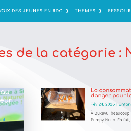
VOIX DES JEUNES EN RDC
THEMES
RESSOUR
les de la catégorie : 
La consommati
 au
danger pour l
veur
Fév 24, 2025
|
Enfan
À Bukavu, beaucoup 
 ont
Pumpy Nut ». En fait,