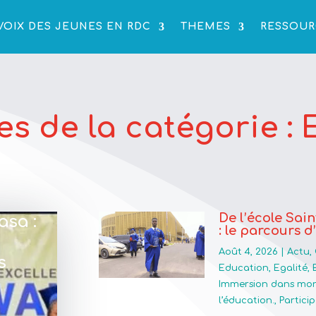
VOIX DES JEUNES EN RDC
THEMES
RESSOUR
les de la catégorie :
De l’école Sai
sa :
: le parcours d
Août 4, 2026
|
Actu
,
s
Education
,
Egalité
,
Immersion dans mon
l’éducation.
,
Partici