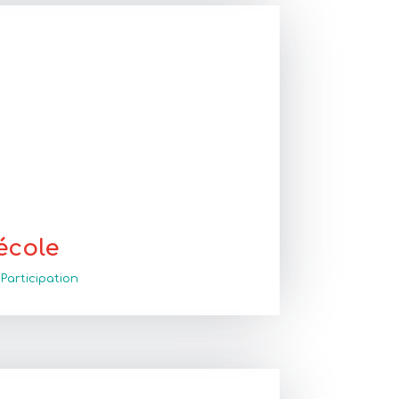
école
,
Participation