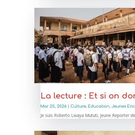
La lecture : Et si on do
Mar 25, 2026
|
Culture
,
Education
,
Jeunes Enc
Je suis Roberto Lwaya Mututi, jeune Reporter de K