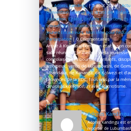
par
Adonis Kandingu
|
5 août 2026
|
Actu
Convention relative aux droits de l'Enfant
,
Education
,
Egalité
,
Enfants Reporters
,
Ils
trouvé des solutions
,
Immersion dans mon
Jeunes Encadreurs
,
Mon idée pour l’éducat
Participation
| 0 Commentaires
Arrivé à Kinshasa, l’émotion était à son co
salle réunissait le meilleur de la jeunesse
congolaise : des boursiers brillants, discipl
ambitieux, venus de Lubumbashi, de Gom
Mbandaka, de Kananga, de Kolwezi et d’a
provinces de la RDC, tous unis par la mê
devise : Excellence, Travail, Patriotisme.
Adonis Kandingu
Adonis Kandingu est e
reporter de Lubumbash