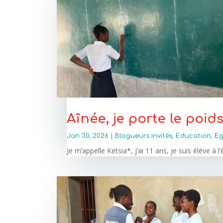
Aînée, je porte le poid
Jan 30, 2026
|
Blogueurs invités
,
Education
,
Eg
Je m’appelle Ketsia*, j’ai 11 ans, je suis élève