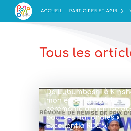
ACCUEIL
PARTICIPER ET AGIR
Tous les artic
De Lubumbashi à Kinsha
mon expérience à la
cérémonie de remise de
bourses nationales «
Excellentia RDC ».