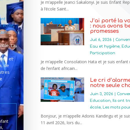
Je m’appelle Jeanci Sakalonyi. Je suis Enfant Rep
,
à l’école Saint...
 ont
J’ai porté la 
 école
,
: nous avons b
promesses
ion.
,
Juil 6, 2026
|
Convent
mble. La
Eau et hygiène
,
Edu
Participation
inés et
Je m’appelle Consolation Hata et je suis enfant 
a, de
de l’enfant africain...
utres
me
Le cri d’alarme
notre seule ch
Juin 3, 2026
|
Conven
Education
,
Ils ont t
école
,
Les mots pour
Bonjour, je m’appelle Adonis Kandingu et je sui
nfant
11 avril 2026, lors du...
i,