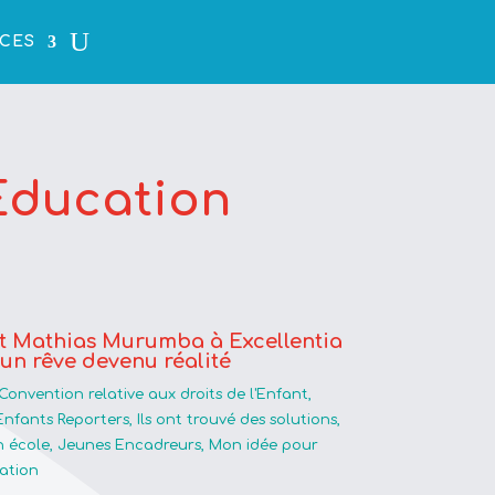
CES
 Education
nt Mathias Murumba à Excellentia
’un rêve devenu réalité
Convention relative aux droits de l'Enfant
,
Enfants Reporters
,
Ils ont trouvé des solutions
,
 école
,
Jeunes Encadreurs
,
Mon idée pour
pation