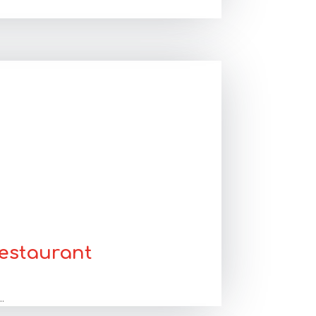
restaurant
..