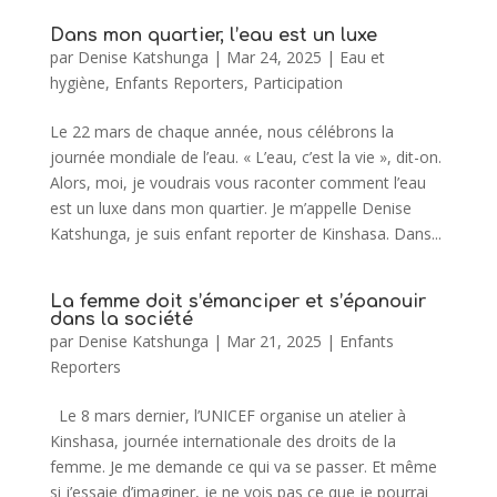
Dans mon quartier, l’eau est un luxe
par
Denise Katshunga
|
Mar 24, 2025
|
Eau et
hygiène
,
Enfants Reporters
,
Participation
Le 22 mars de chaque année, nous célébrons la
journée mondiale de l’eau. « L’eau, c’est la vie », dit-on.
Alors, moi, je voudrais vous raconter comment l’eau
est un luxe dans mon quartier. Je m’appelle Denise
Katshunga, je suis enfant reporter de Kinshasa. Dans...
La femme doit s’émanciper et s’épanouir
dans la société
par
Denise Katshunga
|
Mar 21, 2025
|
Enfants
Reporters
Le 8 mars dernier, l’UNICEF organise un atelier à
Kinshasa, journée internationale des droits de la
femme. Je me demande ce qui va se passer. Et même
si j’essaie d’imaginer, je ne vois pas ce que je pourrai