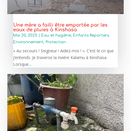
Une mère a failli être emportée par les
eaux de pluies à Kinshasa
Mai 20, 2025
|
Eau et hygiène
,
Enfants Reporters
,
Environnement
,
Protection
« Au secours ! Seigneur ! Aidez-moi ! ». C’est le cri que
j’entends. Je traverse la rivière Kalamu à Kinshasa.
Lorsque...