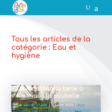
Tous les articles de la
catégorie : Eau et
hygiène
De Kinshasa la belle à
Kinshasa la poubelle
par
Choisie Nseka
|
7 juillet 2026
|
Actu
,
Choléra
,
Eau et hygiène
,
Enfants Reporters
,