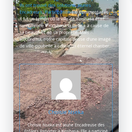
Ils ont trouvé des solutions
,
Jeunes
Encadreurs
,
Participation
| 0 Commentaires
Il fut un temps où la ville de Kinshasa était
surnommée « Kinshasa la Belle » à cause de
sa beauté et de sa propreté. Mais
aujourd’hui, notre capitale passe d’une image
de ville-poubelle à celle d’un éternel chantier.
Choisie Nseka
Choisie Nseka est Jeune Encadreuse des
Enfants Reporter à Kinshasa. Elle a participé