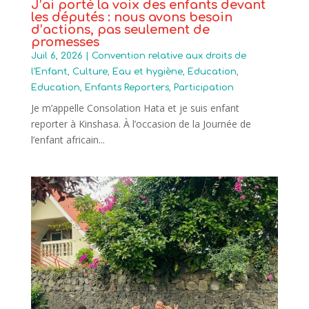
J’ai porté la voix des enfants devant
les députés : nous avons besoin
d’actions, pas seulement de
promesses
Juil 6, 2026
|
Convention relative aux droits de
l'Enfant
,
Culture
,
Eau et hygiène
,
Education
,
Education
,
Enfants Reporters
,
Participation
Je m’appelle Consolation Hata et je suis enfant
reporter à Kinshasa. À l’occasion de la Journée de
l’enfant africain...