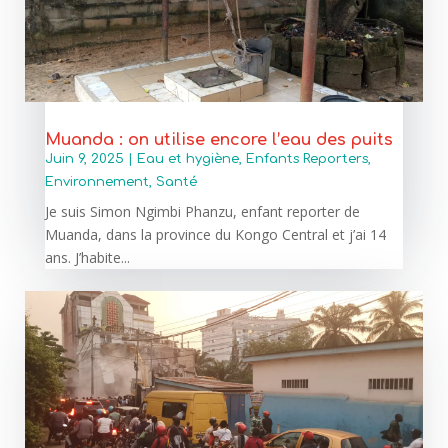
Muanda : on utilise encore l’eau des puits
Juin 9, 2025
|
Eau et hygiène
,
Enfants Reporters
,
Environnement
,
Santé
Je suis Simon Ngimbi Phanzu, enfant reporter de
Muanda, dans la province du Kongo Central et j’ai 14
ans. J’habite...