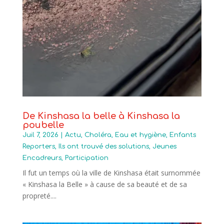
De Kinshasa la belle à Kinshasa la
poubelle
Juil 7, 2026
|
Actu
,
Choléra
,
Eau et hygiène
,
Enfants
Reporters
,
Ils ont trouvé des solutions
,
Jeunes
Encadreurs
,
Participation
Il fut un temps où la ville de Kinshasa était surnommée
« Kinshasa la Belle » à cause de sa beauté et de sa
propreté....