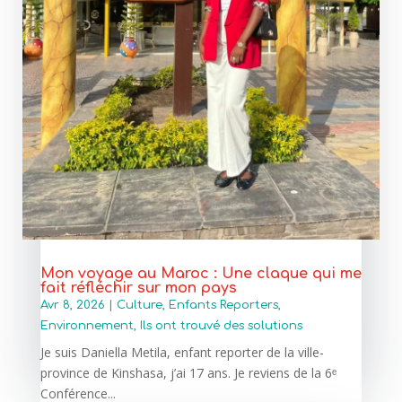
Mon voyage au Maroc : Une claque qui me
fait réfléchir sur mon pays
Avr 8, 2026
|
Culture
,
Enfants Reporters
,
Environnement
,
Ils ont trouvé des solutions
Je suis Daniella Metila, enfant reporter de la ville-
province de Kinshasa, j’ai 17 ans. Je reviens de la 6ᵉ
Conférence...