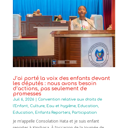
J’ai porté la voix des enfants devant
les députés : nous avons besoin
d’actions, pas seulement de
promesses
Juil 6, 2026
|
Convention relative aux droits de
l'Enfant
,
Culture
,
Eau et hygiène
,
Education
,
Education
,
Enfants Reporters
,
Participation
Je m’appelle Consolation Hata et je suis enfant
reporter à Kinshasa. À l’occasion de la Journée de