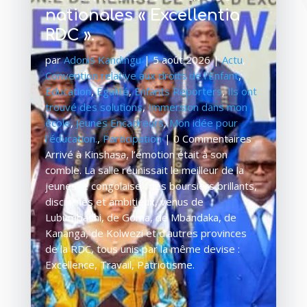
nationales « Excellentia
RDC ».
par
Adonis Kandingu
|
5 août 2026
|
Actu
,
Convention relative aux droits de l'Enfant
,
Education
,
Egalité
,
Enfants Reporters
,
Ils ont
trouvé des solutions
,
Immersion dans mon
école
,
Jeunes Encadreurs
,
Mon idée pour
l’éducation.
,
Participation
| 0 Commentaires
Arrivé à Kinshasa, l’émotion était à son
comble. La salle réunissait le meilleur de la
jeunesse congolaise : des boursiers brillants,
disciplinés et ambitieux, venus de
Lubumbashi, de Goma, de Mbandaka, de
Kananga, de Kolwezi et d’autres provinces
de la RDC, tous unis par la même devise :
Excellence, Travail, Patriotisme.