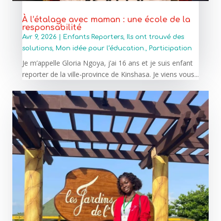
À l’étalage avec maman : une école de la
responsabilité
Avr 9, 2026
|
Enfants Reporters
,
Ils ont trouvé des
solutions
,
Mon idée pour l’éducation.
,
Participation
Je m’appelle Gloria Ngoya, j’ai 16 ans et je suis enfant
reporter de la ville-province de Kinshasa. Je viens vous...