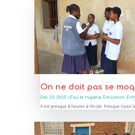
On ne doit pas se moq
Déc 23, 2025
|
Eau et hygiène
,
Education
,
Enf
Il est presque 8 heures à l’école. Presque toute l