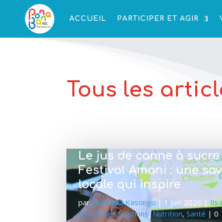
ACCUEIL
PARTICIPER ET AGIR
Tous les artic
Le jus de canne à sucre
Festival Amani : une sa
locale qui inspire
par
Dieumela Kasongo
|
1 juin 2026
|
Ils
trouvé des solutions
,
Nutrition
,
Santé
| 0