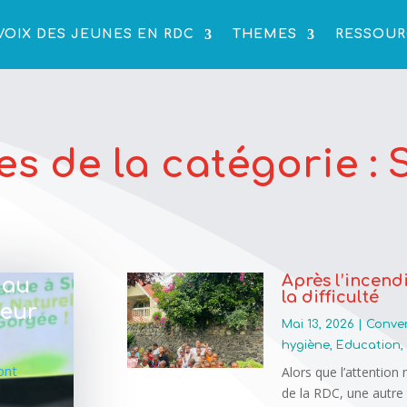
VOIX DES JEUNES EN RDC
THEMES
RESSOUR
les de la catégorie :
Après l’incend
 au
la difficulté
veur
Mai 13, 2026
|
Conven
hygiène
,
Education
 ont
Alors que l’attention 
de la RDC, une autre 