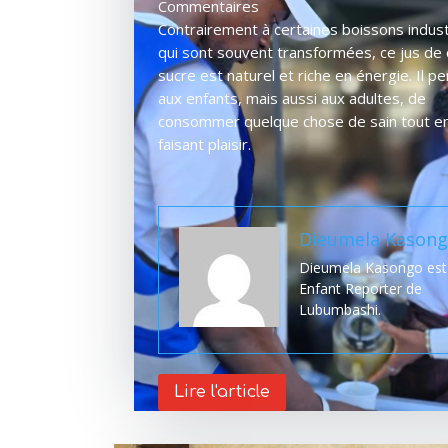
Commentaires
Contrairement à certaines boissons indust
qui sont souvent transformées, ce jus de
sucre est naturel et riche en énergie. Il p
aux enfants, mais aussi aux adultes, de
consommer quelque chose de sain tout e
faisant plaisir.
Dieumela Kason
Dieumela Kasongo est
Enfant Reporter de
Lubumbashi.
Lire l'article