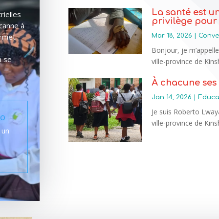
La santé est u
rielles
privilège pour
 canne à
ermet
Mar 18, 2026
|
Conven
Bonjour, je m’appelle
n se
ville-province de Kins
À chacune ses 
Jan 14, 2026
|
Educa
Je suis Roberto Lway
go
ville-province de Kinsh
 un