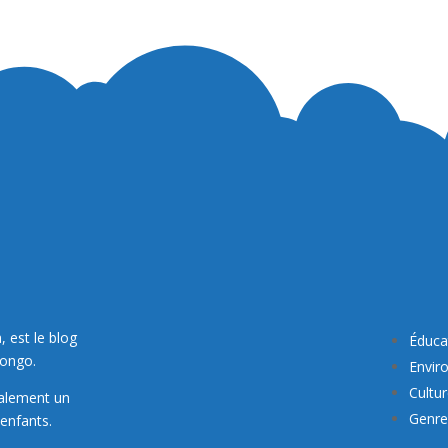
, est le blog
Éduca
Congo.
Envir
Cultu
galement un
Genre 
enfants.