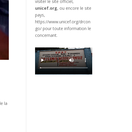
visiter le site officiel,
unicef.org
,
ou encore le site
pays,
https://www.unicef.org/drcon
go/
pour toute information le
concernant.
e la