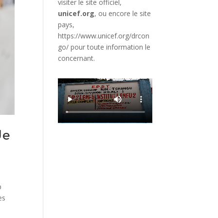
visiter le site officiel,
unicef.org
,
ou encore le site
pays,
https://www.unicef.org/drcon
go/
pour toute information le
concernant.
de
p
es