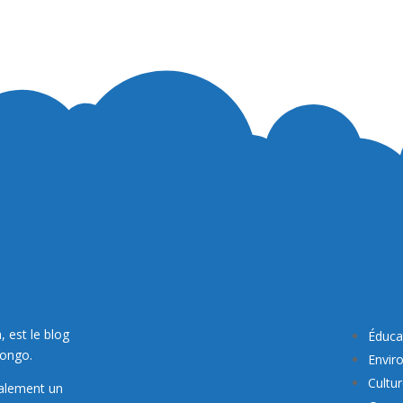
, est le blog
Éduca
Congo.
Envir
Cultu
galement un