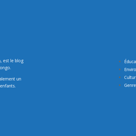
, est le blog
Éduca
Congo.
Envir
Cultu
galement un
Genre 
enfants.