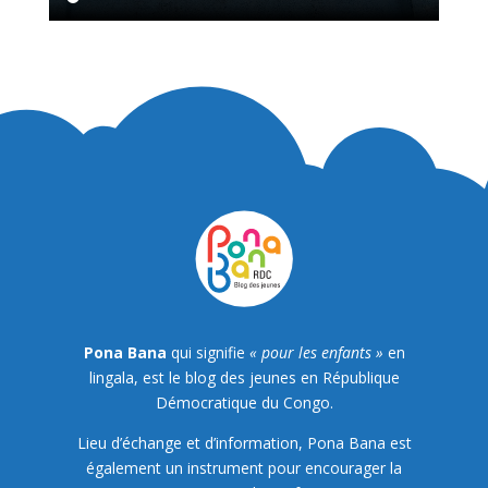
Pona Bana
qui signifie
« pour les enfants »
en
lingala, est le blog des jeunes en République
Démocratique du Congo.
Lieu d’échange et d’information, Pona Bana est
également un instrument pour encourager la