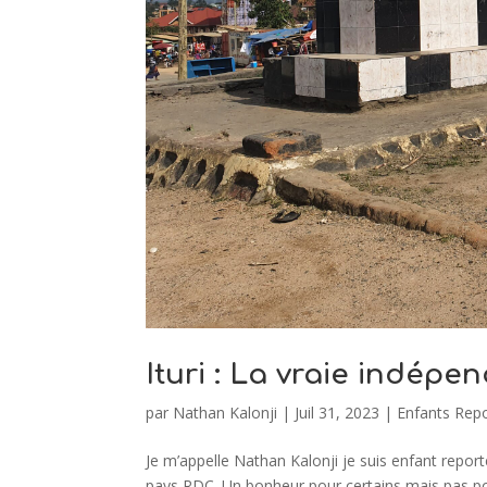
Ituri : La vraie indépen
par
Nathan Kalonji
|
Juil 31, 2023
|
Enfants Repo
Je m’appelle Nathan Kalonji je suis enfant repor
pays RDC. Un bonheur pour certains mais pas pou