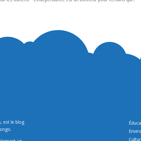
, est le blog
Éduca
Congo.
Envir
Cultu
galement un