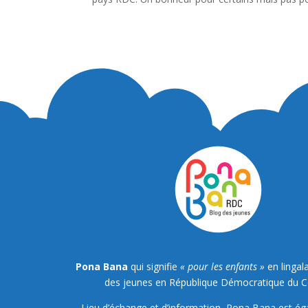
Pona Bana
qui signifie
« pour les enfants »
en lingala
des jeunes en République Démocratique du 
Lieu d’échange et d’information, Pona Bana est é