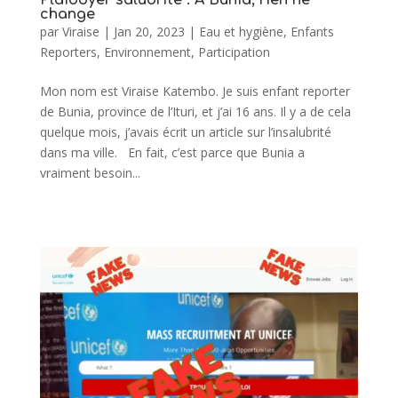
change
par
Viraise
|
Jan 20, 2023
|
Eau et hygiène
,
Enfants
Reporters
,
Environnement
,
Participation
Mon nom est Viraise Katembo. Je suis enfant reporter
de Bunia, province de l’Ituri, et j’ai 16 ans. Il y a de cela
quelque mois, j’avais écrit un article sur l’insalubrité
dans ma ville. En fait, c’est parce que Bunia a
vraiment besoin...