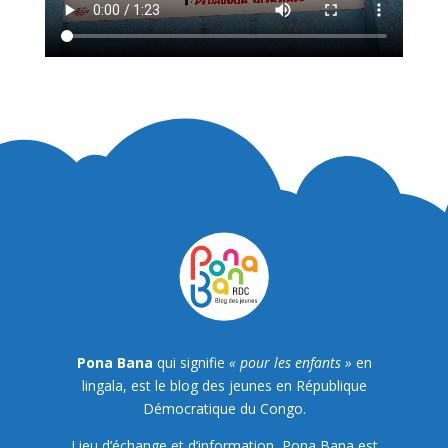
Pona Bana
qui signifie
« pour les enfants »
en
lingala, est le blog des jeunes en République
Démocratique du Congo.
Lieu d’échange et d’information, Pona Bana est