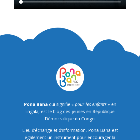
Pona Bana
qui signifie
« pour les enfants »
en
lingala, est le blog des jeunes en République
Démocratique du Congo.
Lieu d’échange et d’information, Pona Bana est
également un instrument pour encourager la