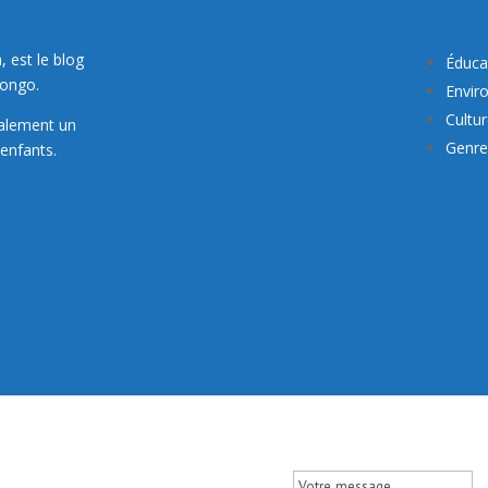
, est le blog
Éduca
Congo.
Envir
Cultu
galement un
Genre 
enfants.