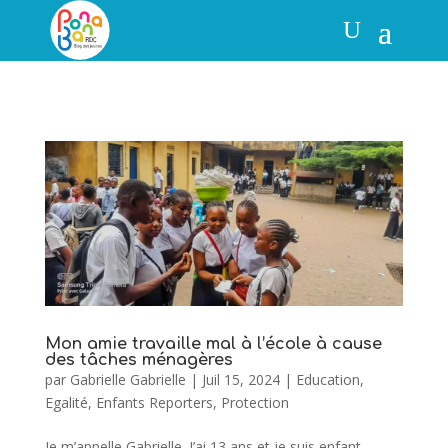
Mon amie travaille mal à l’école à cause
des tâches ménagères
par
Gabrielle Gabrielle
|
Juil 15, 2024
|
Education
,
Egalité
,
Enfants Reporters
,
Protection
Je m’appelle Gabrielle. J’ai 13 ans et je suis enfant