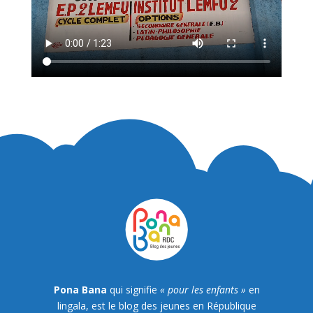
Pona Bana
qui signifie
« pour les enfants »
en
lingala, est le blog des jeunes en République