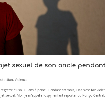
’objet sexuel de son oncle pendan
rotection
,
Violence
, regrette *Lisa, 10 ans à peine. Pendant six mois, Lisa s’est fait viole
et sexuel. Moi, je m’appelle Jospy, enfant reporter du Kongo Central,