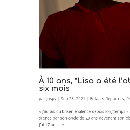
À 10 ans, *Lisa a été l
six mois
par
Jospy
|
Sep 28, 2021
|
Enfants Reporters
,
P
« J’aurais dû briser le silence depuis longtemps »
silence par son oncle de 28 ans devenant son obj
j’ai 17 ans. Le...