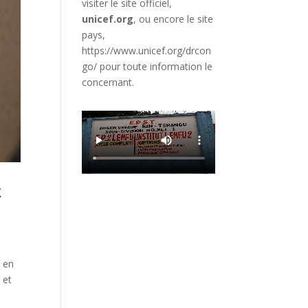
visiter le site officiel,
unicef.org
,
ou encore le site
pays,
https://www.unicef.org/drcon
go/
pour toute information le
concernant.
t
r en
 et