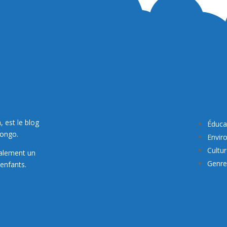
, est le blog
Éduca
Congo.
Envir
Cultu
galement un
Genre 
enfants.