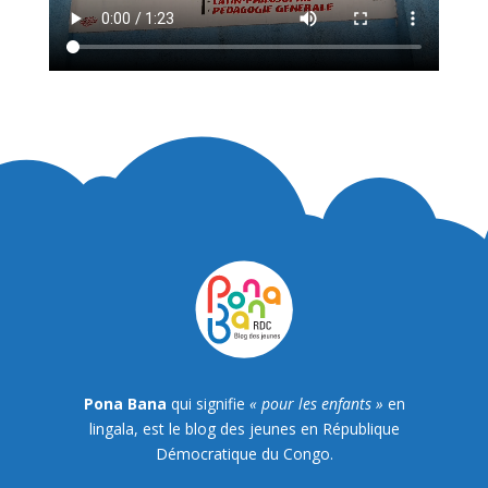
Pona Bana
qui signifie
« pour les enfants »
en
lingala, est le blog des jeunes en République
Démocratique du Congo.