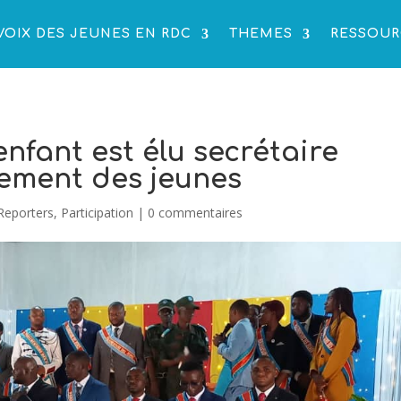
VOIX DES JEUNES EN RDC
THEMES
RESSOUR
enfant est élu secrétaire
ement des jeunes
Reporters
,
Participation
|
0 commentaires