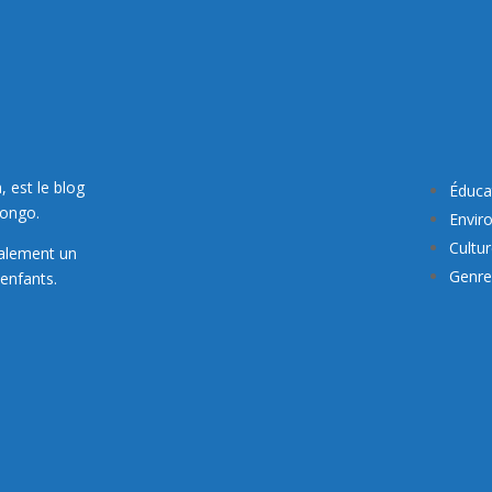
, est le blog
Éduca
Congo.
Envir
Cultu
galement un
Genre 
enfants.