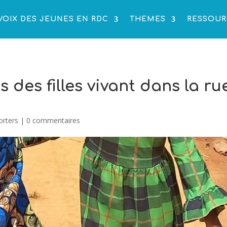
VOIX DES JEUNES EN RDC
THEMES
RESSOUR
 des filles vivant dans la ru
orters
|
0 commentaires