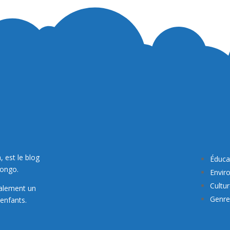
, est le blog
Éduca
Congo.
Envir
Cultu
galement un
Genre 
enfants.