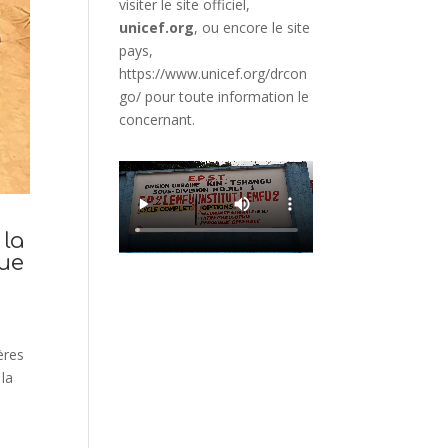
visiter le site officiel,
unicef.org
,
ou encore le site
pays,
https://www.unicef.org/drcon
go/
pour toute information le
concernant.
 la
que
ères
 la