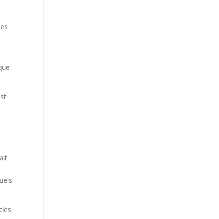
ses
 que
est
ait
uels.
cles