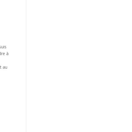
suis
dre à
t au