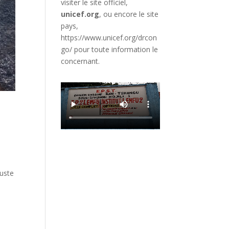
visiter le site officiel,
unicef.org
,
ou encore le site
pays,
https://www.unicef.org/drcon
go/
pour toute information le
concernant.
juste