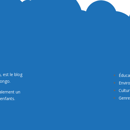
, est le blog
Éduca
Congo.
Envir
Cultu
galement un
Genre 
enfants.