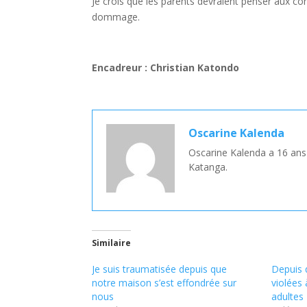
Je crois que les parents devraient penser aux co
dommage.
Encadreur : Christian Katondo
Oscarine Kalenda
Oscarine Kalenda a 16 ans 
Katanga.
Similaire
Je suis traumatisée depuis que
Depuis 
notre maison s’est effondrée sur
violées 
nous
adultes