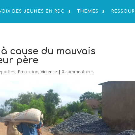
VOIX DES JEUNES EN RDC
THEMES
RESSOUR
t à cause du mauvais
eur père
eporters
,
Protection
,
Violence
|
0 commentaires