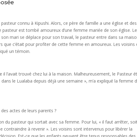
posée
un pasteur connu à Kipushi. Alors, ce père de famille a une église et des
r, le pasteur est tombé amoureux d’une femme mariée de son église. L
on mari se déplace pour son travail, le pasteur entre dans sa maison
lors que c’était pour profiter de cette femme en amoureux. Les voisins
liqué un témoin.
il l’avait trouvé chez lui à la maison. Malheureusement, le Pasteur ét
lwezi dans le Lualaba depuis déjà une semaine », m’a expliqué la femme 
 des actes de leurs parents ?
 du pasteur qui sortait avec sa femme. Pour lui, « il faut arrêter, soi
contraindre à revenir ». Les voisins sont intervenus pour libérer la
 décision. Est-ce que les enfants peuvent être tenus responsables des