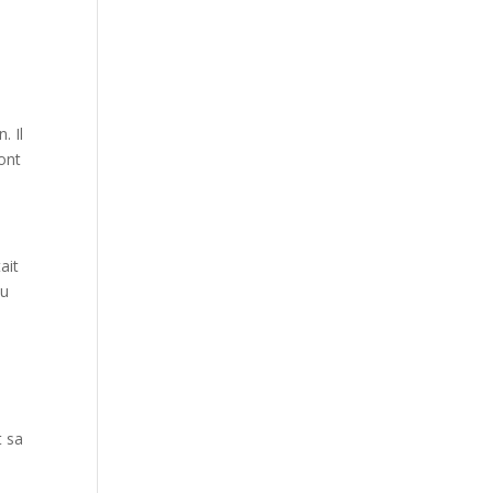
e
. Il
 ont
ait
du
t sa