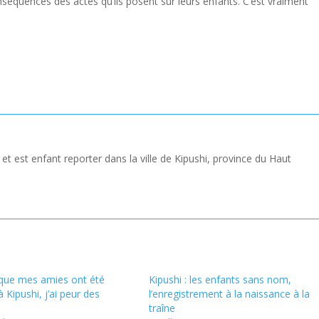
nséquences des actes qu’ils posent sur leurs enfants. C’est vraiment
et est enfant reporter dans la ville de Kipushi, province du Haut
que mes amies ont été
Kipushi : les enfants sans nom,
à Kipushi, j’ai peur des
l’enregistrement à la naissance à la
traîne