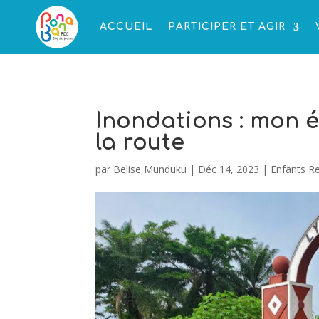
ACCUEIL
PARTICIPER ET AGIR
Inondations : mon é
la route
par
Belise Munduku
|
Déc 14, 2023
|
Enfants R