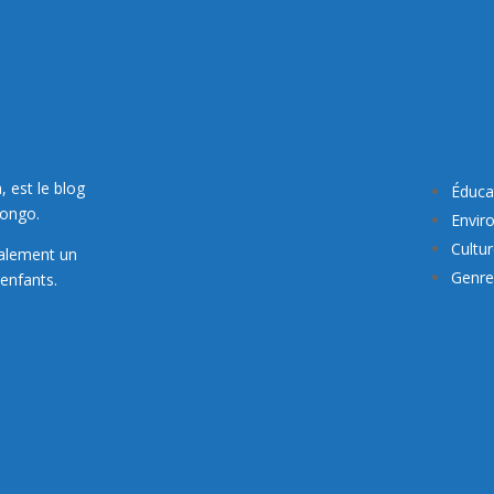
, est le blog
Éduca
Congo.
Envir
Cultu
galement un
Genre 
enfants.