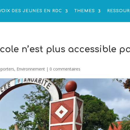
VOIX DES JEUNES EN RDC
THEMES
RESSOUR
cole n’est plus accessible p
eporters
,
Environnement
|
0 commentaires