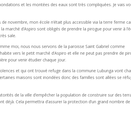
s inondations et les montées des eaux sont très compliquées. Je vais v
s de novembre, mon école n’était plus accessible via la terre ferme ca
 la marché d’Aspiro sont obligés de prendre la pirogue pour venir à l’é
rès sale.
e comme moi, nous nous servons de la paroisse Saint Gabriel comme
i habite vers le petit marché d’Aspiro et elle ne peut pas prendre de pi
tière pour venir étudier chaque jour.
 violences et qui ont trouvé refuge dans la commune Lubunga vont ch
 Certaines maisons sont inondées donc des familles sont allées se réfu
orités de la ville d’empêcher la population de construire sur des terr
ont déjà. Cela permettra d’assurer la protection d’un grand nombre de