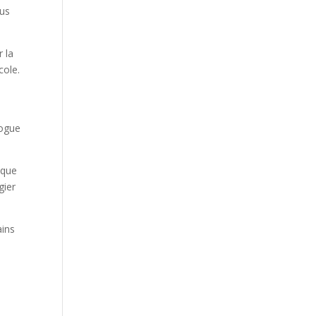
ous
r la
cole.
rogue
aque
gier
ains