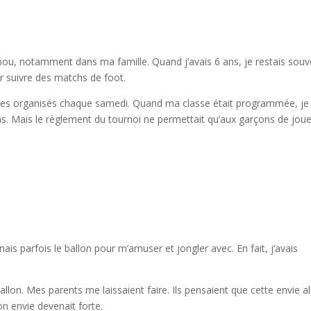
abou, notamment dans ma famille. Quand j’avais 6 ans, je restais souv
r suivre des matchs de foot.
classes organisés chaque samedi. Quand ma classe était programmée, je
s. Mais le règlement du tournoi ne permettait qu’aux garçons de joue
ais parfois le ballon pour m’amuser et jongler avec. En fait, j’avais
llon. Mes parents me laissaient faire. Ils pensaient que cette envie all
on envie devenait forte.