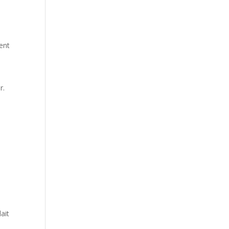
ent
r.
ait