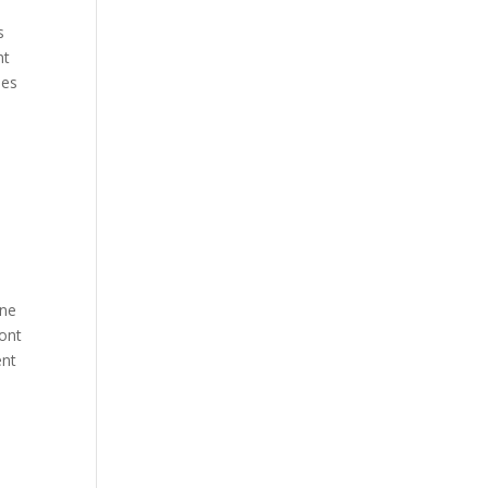
s
nt
les
une
sont
ent