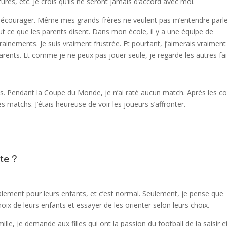
res, etc. Je crois qu’ils ne seront jamais d’accord avec moi.
e décourager. Même mes grands-frères ne veulent pas m’entendre parl
tout ce que les parents disent. Dans mon école, il y a une équipe de
ainements. Je suis vraiment frustrée. Et pourtant, j’aimerais vraiment
arents. Et comme je ne peux pas jouer seule, je regarde les autres fai
es. Pendant la Coupe du Monde, je n’ai raté aucun match. Après les co
s matchs. J’étais heureuse de voir les joueurs s’affronter.
te ?
malement pour leurs enfants, et c’est normal. Seulement, je pense que
oix de leurs enfants et essayer de les orienter selon leurs choix.
e, je demande aux filles qui ont la passion du football de la saisir e