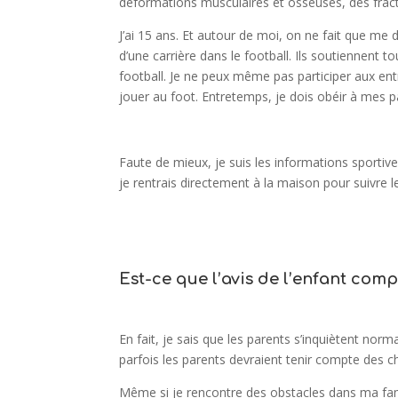
déformations musculaires et osseuses, des fractu
J’ai 15 ans. Et autour de moi, on ne fait que m
d’une carrière dans le football. Ils soutiennent 
football. Je ne peux même pas participer aux entr
jouer au foot. Entretemps, je dois obéir à mes p
Faute de mieux, je suis les informations sportiv
je rentrais directement à la maison pour suivre le
Est-ce que l’avis de l’enfant comp
En fait, je sais que les parents s’inquiètent nor
parfois les parents devraient tenir compte des ch
Même si je rencontre des obstacles dans ma famill