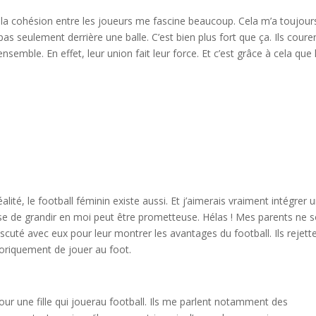
, la cohésion entre les joueurs me fascine beaucoup. Cela m’a toujour
s seulement derrière une balle. C’est bien plus fort que ça. Ils coure
nsemble. En effet, leur union fait leur force. Et c’est grâce à cela que 
ité, le football féminin existe aussi. Et j’aimerais vraiment intégrer 
esse de grandir en moi peut être prometteuse. Hélas ! Mes parents ne 
iscuté avec eux pour leur montrer les avantages du football. Ils rejett
oriquement de jouer au foot.
pour une fille qui jouerau football. Ils me parlent notamment des