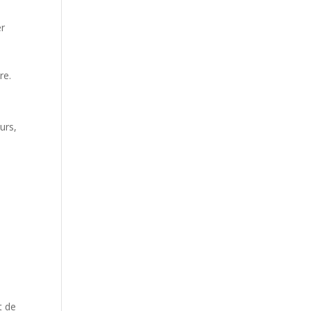
er
re.
urs,
t de