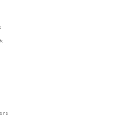
s
de
de ne