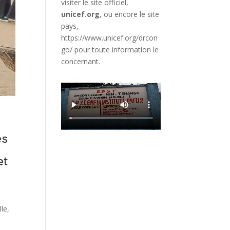
visiter le site officiel,
unicef.org
,
ou encore le site
pays,
https://www.unicef.org/drcon
go/
pour toute information le
concernant.
es
et
lle,