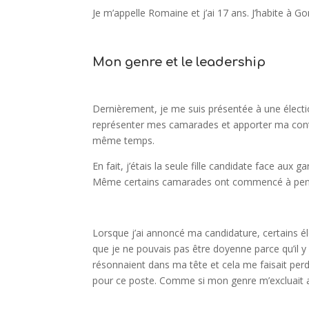
Je m’appelle Romaine et j’ai 17 ans. J’habite à G
Mon genre et le leadership
Dernièrement, je me suis présentée à une électio
représenter mes camarades et apporter ma contr
même temps.
En fait, j’étais la seule fille candidate face aux 
Même certains camarades ont commencé à penser 
Lorsque j’ai annoncé ma candidature, certains él
que je ne pouvais pas être doyenne parce qu’il y
résonnaient dans ma tête et cela me faisait perd
pour ce poste. Comme si mon genre m’excluait a