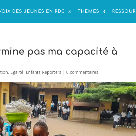
VOIX DES JEUNES EN RDC
THEMES
RESSOUR
rmine pas ma capacité à
tion
,
Egalité
,
Enfants Reporters
|
0 commentaires