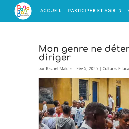
ACCUEIL
PARTICIPER ET AGIR
Mon genre ne déte
diriger
par
Rachel Malule
|
Fév 5, 2025
|
Culture
,
Educa