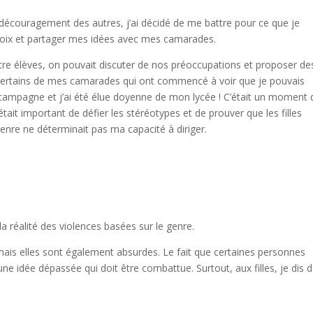
découragement des autres, j’ai décidé de me battre pour ce que je
ma voix et partager mes idées avec mes camarades.
re élèves, on pouvait discuter de nos préoccupations et proposer de
de certains de mes camarades qui ont commencé à voir que je pouvais
la campagne et j’ai été élue doyenne de mon lycée ! C’était un moment 
l était important de défier les stéréotypes et de prouver que les filles
enre ne déterminait pas ma capacité à diriger.
la réalité des violences basées sur le genre.
mais elles sont également absurdes. Le fait que certaines personnes
une idée dépassée qui doit être combattue. Surtout, aux filles, je dis 