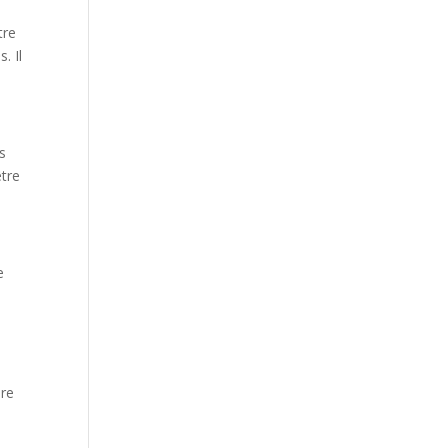
tre
. Il
es
être
e
dre