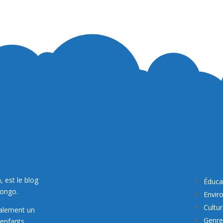
, est le blog
Éduca
Congo.
Envir
Cultu
galement un
Genre 
enfants.