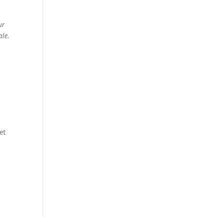
ur
ale.
et