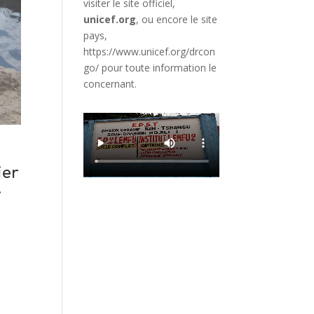
visiter le site officiel,
unicef.org
,
ou encore le site
pays,
https://www.unicef.org/drcon
go/
pour toute information le
concernant.
ier
.