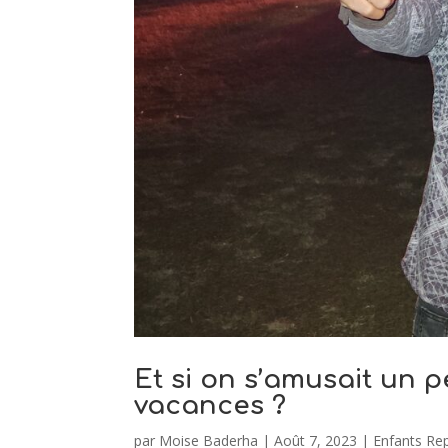
Et si on s’amusait un 
vacances ?
par
Moise Baderha
|
Août 7, 2023
|
Enfants Re