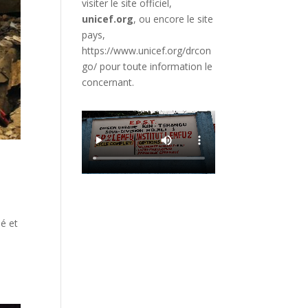
visiter le site officiel,
unicef.org
,
ou encore le site
pays,
https://www.unicef.org/drcon
go/
pour toute information le
concernant.
é et
n