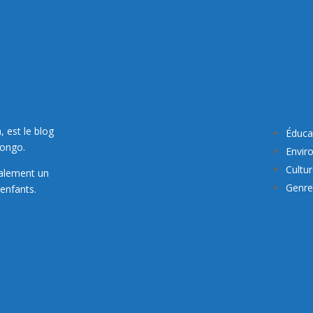
, est le blog
Éduca
Congo.
Envir
Cultu
galement un
Genre 
enfants.