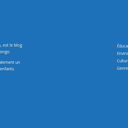
, est le blog
Éduca
Congo.
Envir
Cultu
galement un
Genre 
enfants.