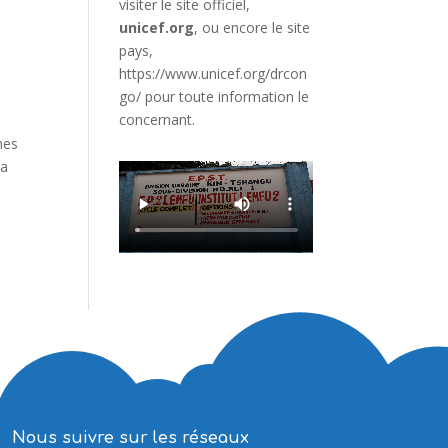
visiter le site officiel,
unicef.org
,
ou encore le site
pays,
https://www.unicef.org/drcon
go/
pour toute information le
concernant.
nes
la
Nous suivre sur les réseaux