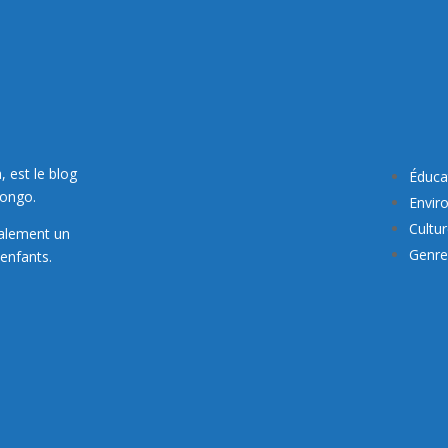
, est le blog
Éduca
Congo.
Envir
Cultu
galement un
Genre 
enfants.