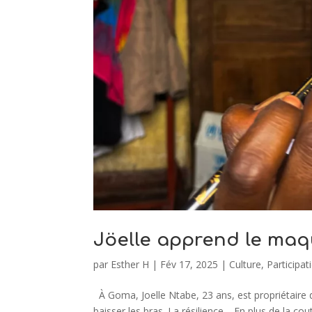
Jöelle apprend le maqu
par
Esther H
|
Fév 17, 2025
|
Culture
,
Participat
À Goma, Joelle Ntabe, 23 ans, est propriétaire d’u
baisser les bras. La résilience. En plus de la co