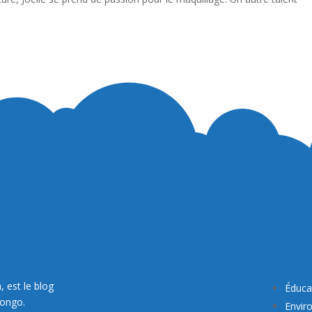
, est le blog
Éduca
Congo.
Envir