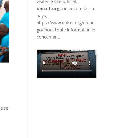
visiter le site officiel,
unicef.org
,
ou encore le site
pays,
https://www.unicef.org/drcon
go/
pour toute information le
concernant.
haise