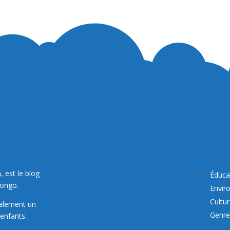
, est le blog
Éduca
Congo.
Envir
Cultu
galement un
Genre 
enfants.