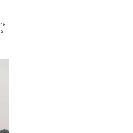
 de
la