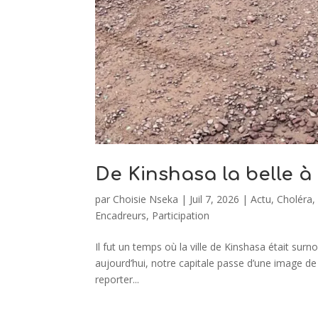
De Kinshasa la belle à
par
Choisie Nseka
|
Juil 7, 2026
|
Actu
,
Choléra
Encadreurs
,
Participation
Il fut un temps où la ville de Kinshasa était su
aujourd’hui, notre capitale passe d’une image de v
reporter...