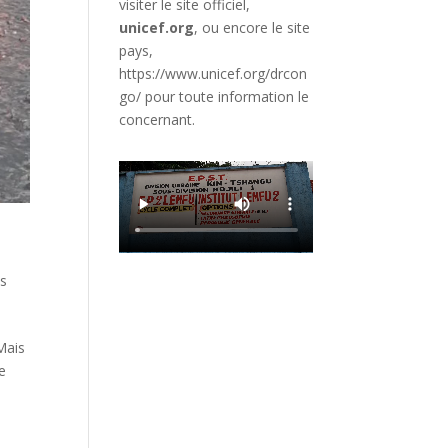
visiter le site officiel,
unicef.org
,
ou encore le site
pays,
https://www.unicef.org/drcon
go/
pour toute information le
concernant.
es
Mais
ne