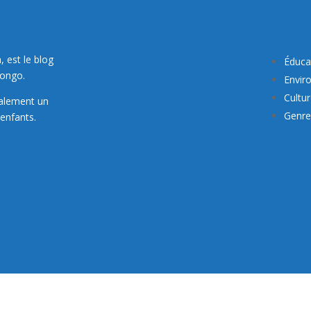
, est le blog
Éduca
Congo.
Envir
Cultu
galement un
Genre 
enfants.