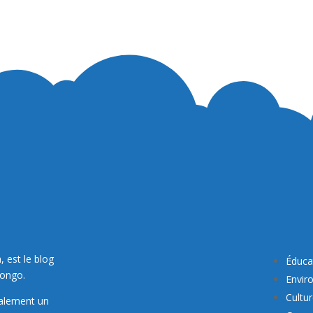
, est le blog
Éduca
Congo.
Envir
Cultu
galement un