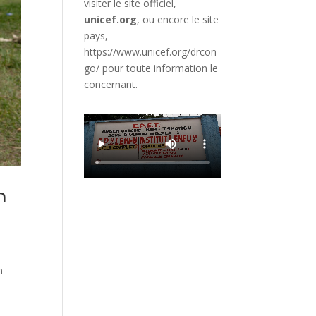
visiter le site officiel,
unicef.org
,
ou encore le site
pays,
https://www.unicef.org/drcon
go/
pour toute information le
concernant.
n
n