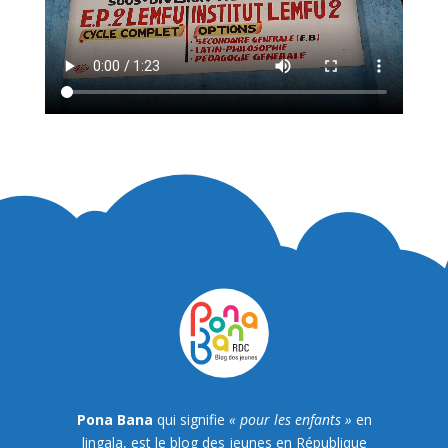
Pona Bana
qui signifie
« pour les enfants »
en
lingala, est le blog des jeunes en République