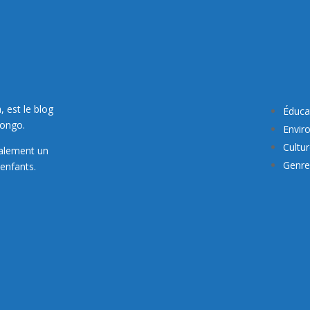
, est le blog
Éduca
Congo.
Envir
Cultu
galement un
Genre 
enfants.