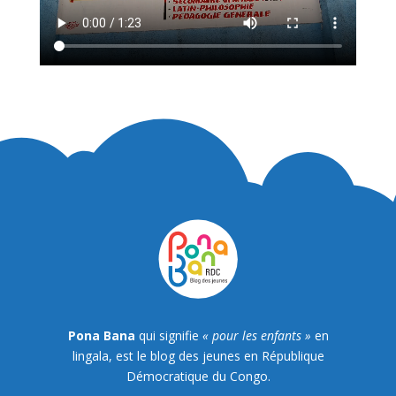
Pona Bana
qui signifie
« pour les enfants »
en
lingala, est le blog des jeunes en République
Démocratique du Congo.