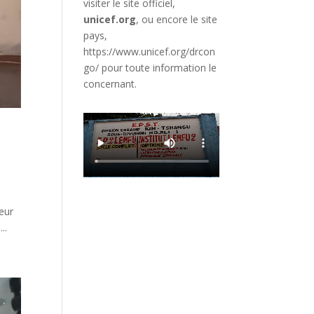
visiter le site officiel,
unicef.org
,
ou encore le site
pays,
https://www.unicef.org/drcon
go/
pour toute information le
concernant.
teur
..