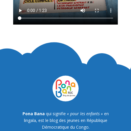
Pona Bana
qui signifie
« pour les enfants »
en
lingala, est le blog des jeunes en République
Démocratique du Congo.