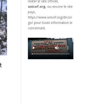
visiter le site officiel,
unicef.org
,
ou encore le site
pays,
https://www.unicef.org/drcon
go/
pour toute information le
concernant.
t
5