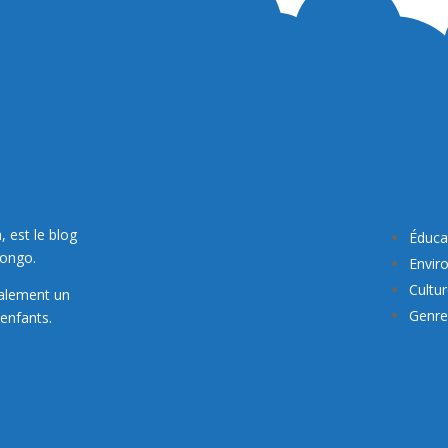
, est le blog
Éduca
Congo.
Envir
Cultu
galement un
Genre 
enfants.