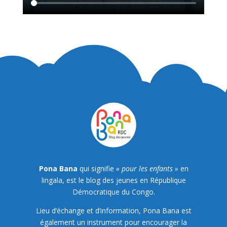
Pona Bana
qui signifie
« pour les enfants »
en
lingala, est le blog des jeunes en République
Démocratique du Congo.
Lieu d’échange et d’information, Pona Bana est
également un instrument pour encourager la