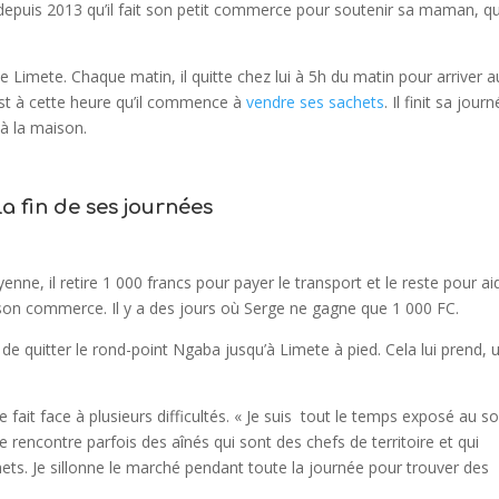
t depuis 2013 qu’il fait son petit commerce pour soutenir sa maman, qu
Limete. Chaque matin, il quitte chez lui à 5h du matin pour arriver a
st à cette heure qu’il commence à
vendre ses sachets
. Il finit sa jour
 à la maison.
la fin de ses journées
ne, il retire 1 000 francs pour payer le transport et le reste pour ai
e son commerce. Il y a des jours où Serge ne gagne que 1 000 FC.
igé de quitter le rond-point Ngaba jusqu’à Limete à pied. Cela lui prend, 
ait face à plusieurs difficultés. « Je suis tout le temps exposé au sol
 Je rencontre parfois des aînés qui sont des chefs de territoire et qui
s. Je sillonne le marché pendant toute la journée pour trouver des