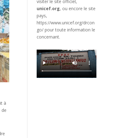
visiter le site officiel,
unicef.org
,
ou encore le site
pays,
https://www.unicef.org/drcon
go/
pour toute information le
concernant.
it à
n de
dre