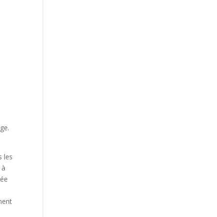
ge.
s les
 à
rée
ment