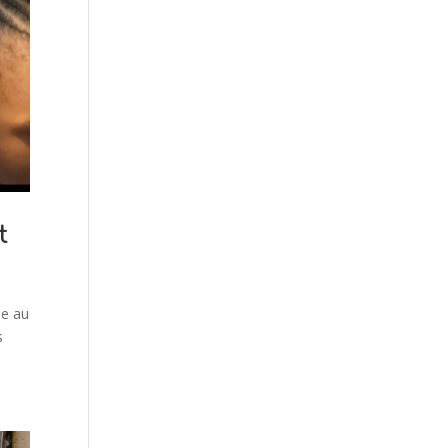
t
ie au
s