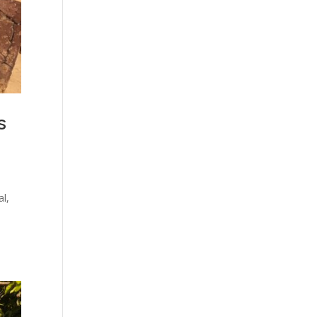
s
al,