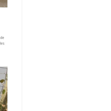
 de
les