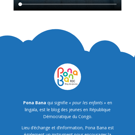
Pona Bana
qui signifie
« pour les enfants »
en
lingala, est le blog des jeunes en République
Démocratique du Congo.
Lieu d’échange et d’information, Pona Bana est
également un instrument pour encourager la